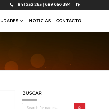
941 252 265
|
689 050 384
IUDADES
NOTICIAS
CONTACTO
BUSCAR