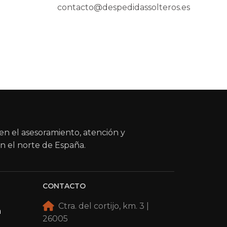
contacto@despedidassolteros.es
en el asesoramiento, atención y
n el norte de España.
CONTACTO
Ctra. del cortijo, km. 3 |
a
26005