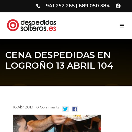
941 252 265
|
689 050 384
CENA DESPEDIDAS EN
LOGROÑO 13 ABRIL 104
16
Abr
2019
0
Comments