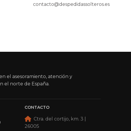
contacto@despedidassolteros.es
en el asesoramiento, atención y
n el norte de España.
CONTACTO
Ctra. del cortijo, km. 3 |
a
26005