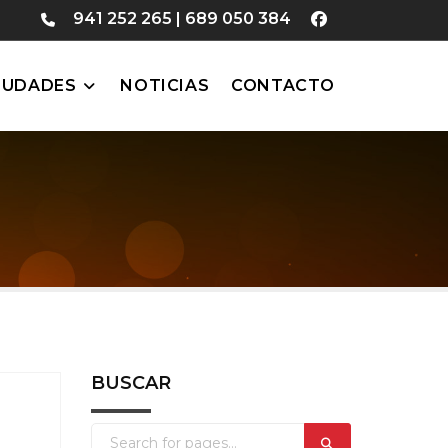
941 252 265
|
689 050 384
IUDADES
NOTICIAS
CONTACTO
BUSCAR