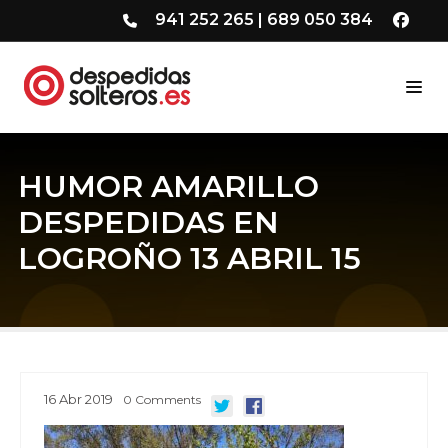
941 252 265
|
689 050 384
HUMOR AMARILLO
DESPEDIDAS EN
LOGROÑO 13 ABRIL 15
16
Abr
2019
0
Comments