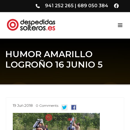
941 252 265
|
689 050 384
HUMOR AMARILLO
LOGROÑO 16 JUNIO 5
19
Jun
2018
0
Comments