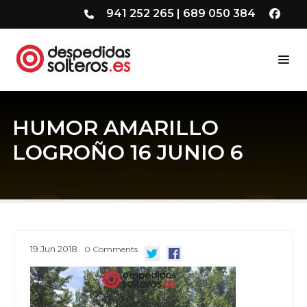
941 252 265
|
689 050 384
HUMOR AMARILLO
LOGROÑO 16 JUNIO 6
19
Jun
2018
0
Comments