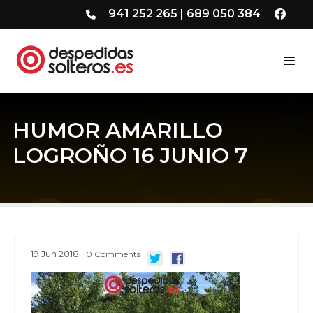
941 252 265
|
689 050 384
HUMOR AMARILLO
LOGROÑO 16 JUNIO 7
19
Jun
2018
0
Comments