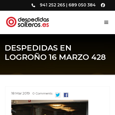
941 252 265
|
689 050 384
DESPEDIDAS EN
LOGROÑO 16 MARZO 428
18
Mar
2019
0
Comments