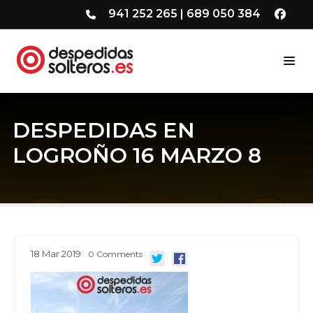
941 252 265
|
689 050 384
DESPEDIDAS EN
LOGROÑO 16 MARZO 8
18
Mar
2019
0
Comments