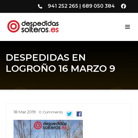
941 252 265
|
689 050 384
DESPEDIDAS EN
LOGROÑO 16 MARZO 9
18
Mar
2019
0
Comments