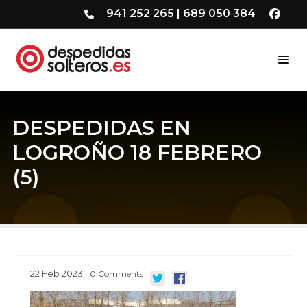
941 252 265
|
689 050 384
DESPEDIDAS EN
LOGROÑO 18 FEBRERO
(5)
22
Feb
2023
0
Comments