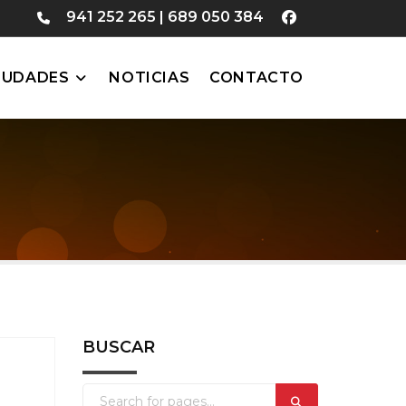
941 252 265
|
689 050 384
IUDADES
NOTICIAS
CONTACTO
BUSCAR