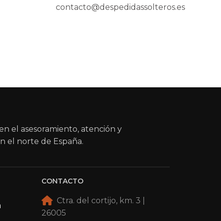
contacto@despedidassolteros.es
en el asesoramiento, atención y
n el norte de España.
CONTACTO
Ctra. del cortijo, km. 3 |
a
26005