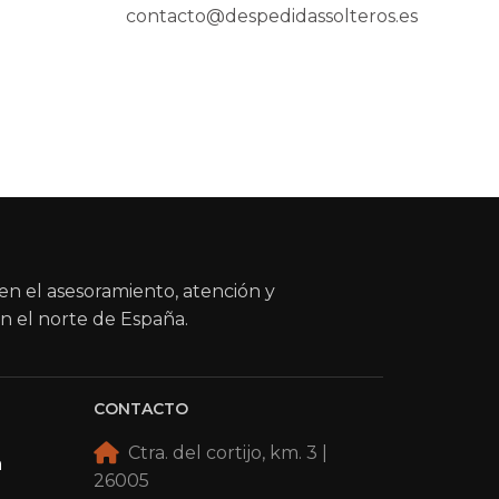
contacto@despedidassolteros.es
en el asesoramiento, atención y
n el norte de España.
CONTACTO
Ctra. del cortijo, km. 3 |
a
26005