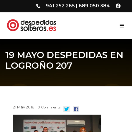
941 252 265
|
689 050 384
19 MAYO DESPEDIDAS EN
LOGROÑO 207
21
May
2018
0
Comments