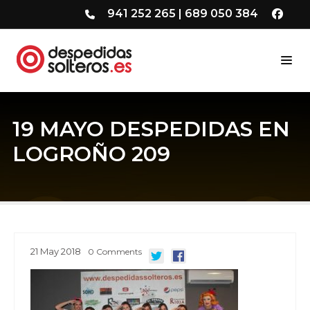
941 252 265
|
689 050 384
19 MAYO DESPEDIDAS EN
LOGROÑO 209
21
May
2018
0
Comments