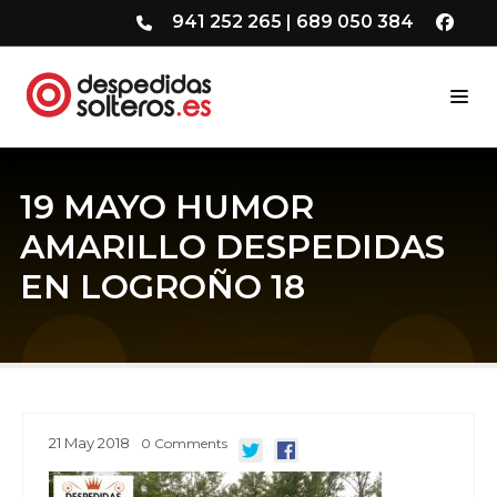
941 252 265
|
689 050 384
19 MAYO HUMOR
AMARILLO DESPEDIDAS
EN LOGROÑO 18
21
May
2018
0
Comments