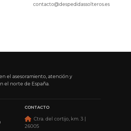
contacto@despedidassolteros.es
en el asesoramiento, atención y
n el norte de España.
CONTACTO
Ctra. del cortijo, km. 3 |
a
26005