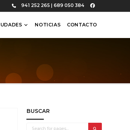
941 252 265
|
689 050 384
IUDADES
NOTICIAS
CONTACTO
BUSCAR