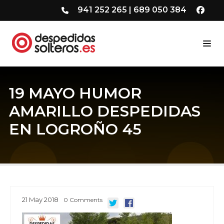
941 252 265
|
689 050 384
19 MAYO HUMOR
AMARILLO DESPEDIDAS
EN LOGROÑO 45
21
May
2018
0
Comments