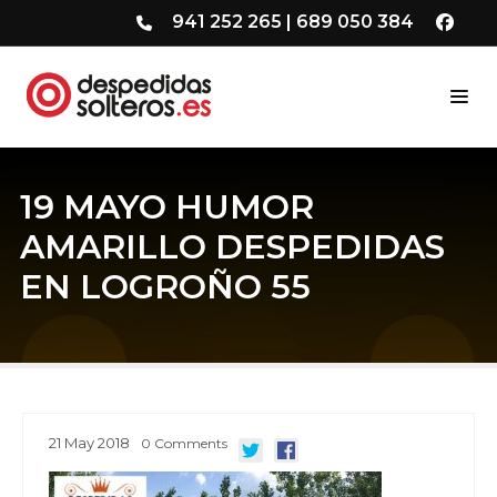
941 252 265
|
689 050 384
19 MAYO HUMOR
AMARILLO DESPEDIDAS
EN LOGROÑO 55
21
May
2018
0
Comments