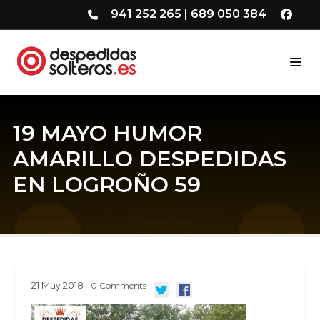
941 252 265
|
689 050 384
19 MAYO HUMOR
AMARILLO DESPEDIDAS
EN LOGROÑO 59
21
May
2018
0
Comments