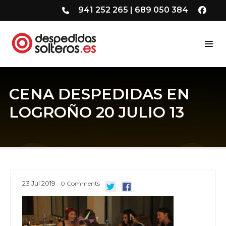
941 252 265
|
689 050 384
CENA DESPEDIDAS EN
LOGROÑO 20 JULIO 13
23
Jul
2019
0
Comments