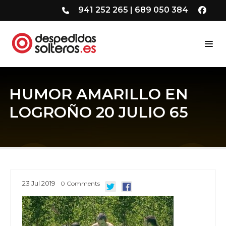
941 252 265
|
689 050 384
HUMOR AMARILLO EN
LOGROÑO 20 JULIO 65
23
Jul
2019
0
Comments