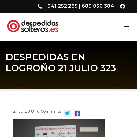
941 252 265
|
689 050 384
DESPEDIDAS EN
LOGROÑO 21 JULIO 323
24
Jul
2018
0
Comments