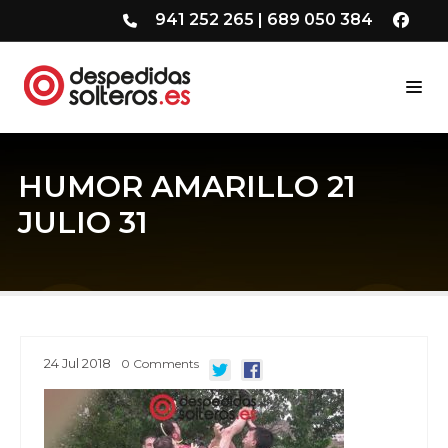
941 252 265
|
689 050 384
HUMOR AMARILLO 21
JULIO 31
24
Jul
2018
0
Comments