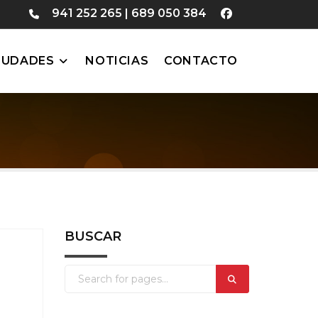
941 252 265
|
689 050 384
IUDADES
NOTICIAS
CONTACTO
BUSCAR