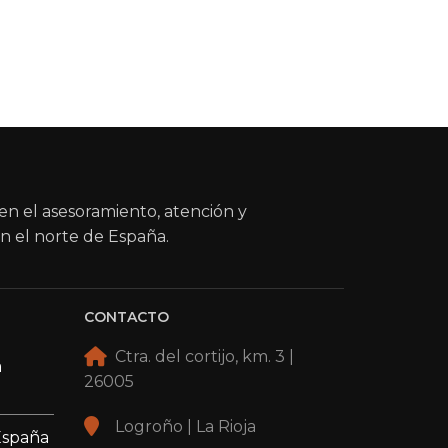
en el asesoramiento, atención y
n el norte de España.
CONTACTO
Ctra. del cortijo, km. 3 |
a
26005
Logroño | La Rioja
España