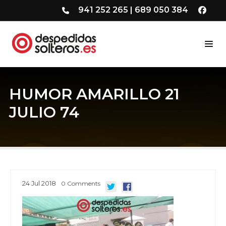
941 252 265
|
689 050 384
HUMOR AMARILLO 21
JULIO 74
24
Jul
2018
0
Comments