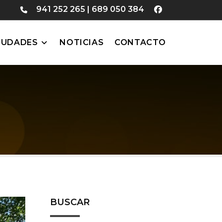
941 252 265
|
689 050 384
IUDADES
NOTICIAS
CONTACTO
BUSCAR