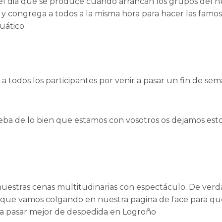
el dia que se produce cuando arrancan los grupos del 
l y congrega a todos a la misma hora para hacer las famo
uático.
 a todos los participantes por venir a pasar un fin de se
ba de lo bien que estamos con vosotros os dejamos est
nuestras cenas multitudinarias con espectáculo. De ver
os que vamos colgando en nuestra pagina de face para qu
s a pasar mejor de despedida en Logroño