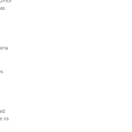
humor
sas
mana
os
dad
e os