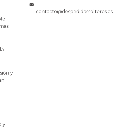
contacto@despedidassolteros.es
ble
 mas
da
sión y
an
o y