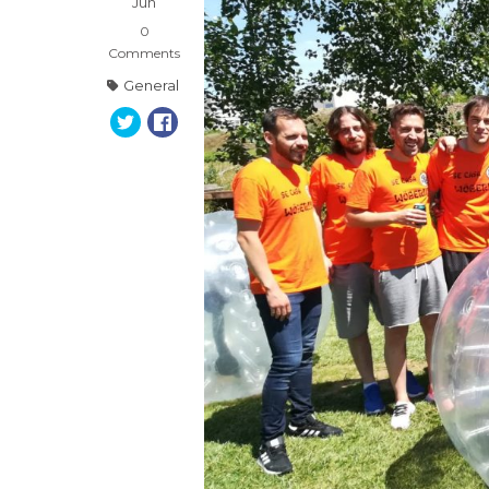
Jun
0
Comments
General