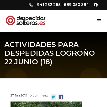
941 252 265
|
689 050 384
ACTIVIDADES PARA
DESPEDIDAS LOGROÑO
22 JUNIO (18)
27
Jun
2019
0
Comments