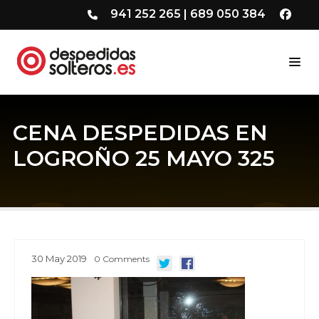
941 252 265
|
689 050 384
CENA DESPEDIDAS EN
LOGROÑO 25 MAYO 325
30
May
2019
0
Comments