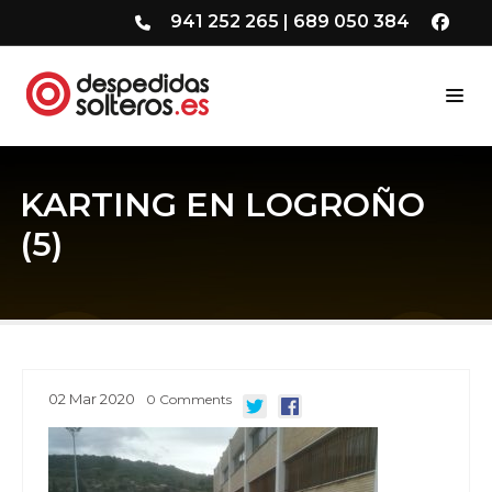
941 252 265
|
689 050 384
KARTING EN LOGROÑO
(5)
02
Mar
2020
0
Comments