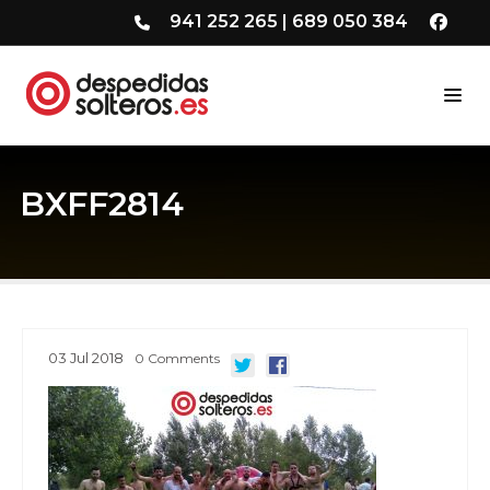
941 252 265
|
689 050 384
BXFF2814
03
Jul
2018
0
Comments