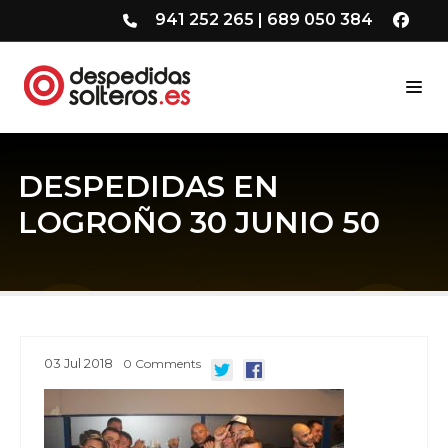
941 252 265
|
689 050 384
DESPEDIDAS EN
LOGROÑO 30 JUNIO 50
03
Jul
2018
0
Comments