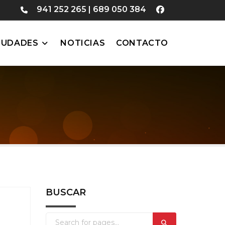
941 252 265
|
689 050 384
IUDADES
NOTICIAS
CONTACTO
BUSCAR