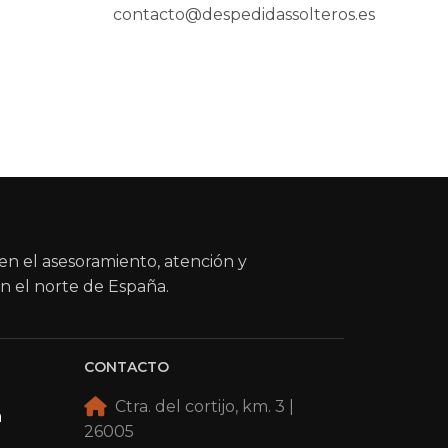
contacto@despedidassolteros.es
en el asesoramiento, atención y
n el norte de España.
CONTACTO
Ctra. del cortijo, km. 3 |
a
26005