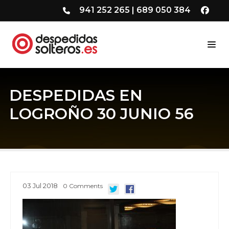
941 252 265
|
689 050 384
DESPEDIDAS EN
LOGROÑO 30 JUNIO 56
03
Jul
2018
0
Comments