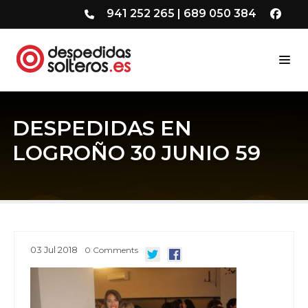
941 252 265
|
689 050 384
DESPEDIDAS EN
LOGROÑO 30 JUNIO 59
03
Jul
2018
0
Comments