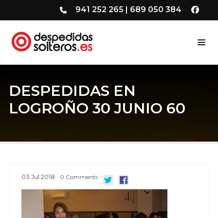
941 252 265
|
689 050 384
DESPEDIDAS EN
LOGROÑO 30 JUNIO 60
03
Jul
2018
0
Comments