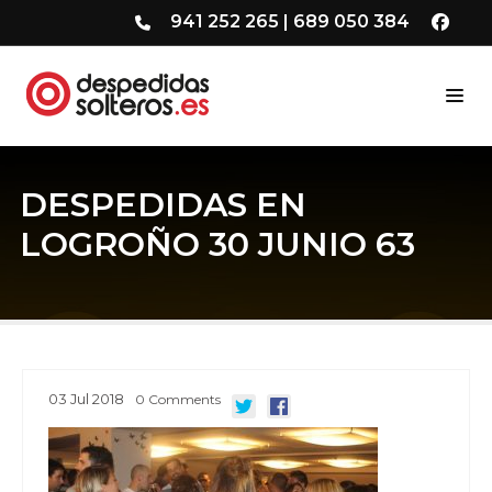
941 252 265
|
689 050 384
DESPEDIDAS EN
LOGROÑO 30 JUNIO 63
03
Jul
2018
0
Comments