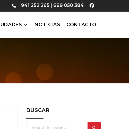
941 252 265
|
689 050 384
IUDADES
NOTICIAS
CONTACTO
BUSCAR