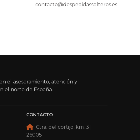
contacto@despedidassolteros.es
en el asesoramiento, atención y
n el norte de España.
CONTACTO
Ctra. del cortijo, km. 3 |
a
26005