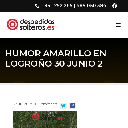
941 252 265
|
689 050 384
HUMOR AMARILLO EN
LOGROÑO 30 JUNIO 2
03
Jul
2018
0
Comments