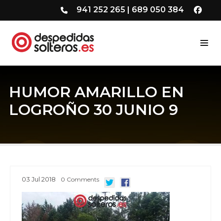
941 252 265
|
689 050 384
HUMOR AMARILLO EN
LOGROÑO 30 JUNIO 9
03
Jul
2018
0
Comments