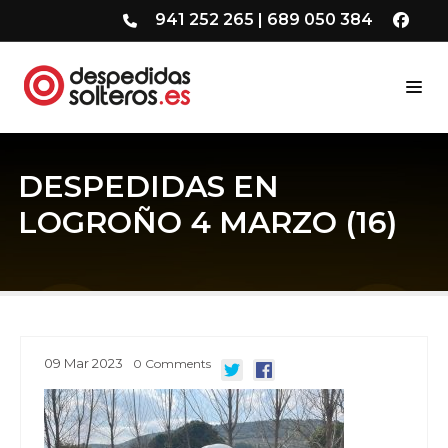
941 252 265
|
689 050 384
DESPEDIDAS EN
LOGROÑO 4 MARZO (16)
09
Mar
2023
0
Comments