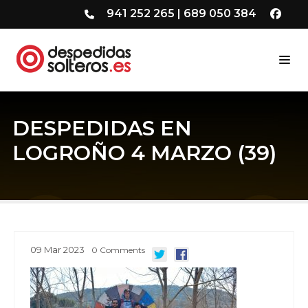
941 252 265
|
689 050 384
DESPEDIDAS EN
LOGROÑO 4 MARZO (39)
09
Mar
2023
0
Comments