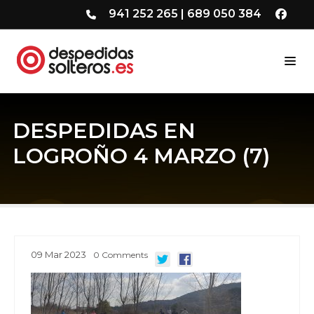
941 252 265
|
689 050 384
DESPEDIDAS EN
LOGROÑO 4 MARZO (7)
09
Mar
2023
0
Comments