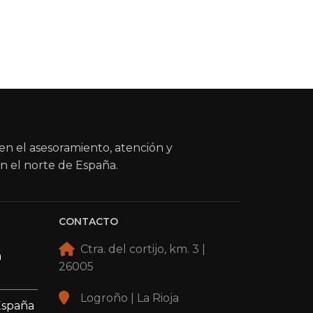
en el asesoramiento, atención y
n el norte de España.
CONTACTO
Ctra. del cortijo, km. 3 |
a
26005
Logroño | La Rioja
España