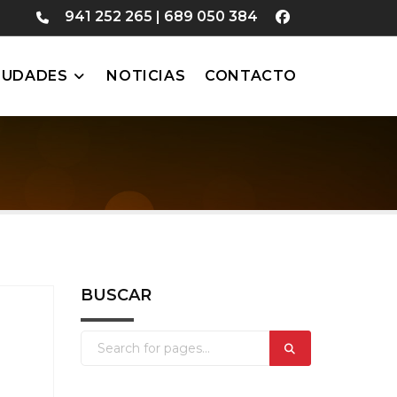
941 252 265
|
689 050 384
IUDADES
NOTICIAS
CONTACTO
BUSCAR