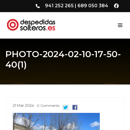
941 252 265
|
689 050 384
PHOTO-2024-02-10-17-50-
40(1)
21
Mar
2024
0
Comments