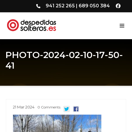
941 252 265
|
689 050 384
PHOTO-2024-02-10-17-50-
41
21
Mar
2024
0
Comments