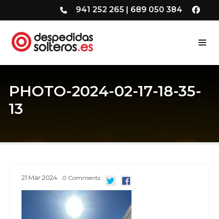
941 252 265
|
689 050 384
PHOTO-2024-02-17-18-35-
13
21
Mar
2024
0
Comments