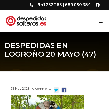
941 252 265
|
689 050 384
DESPEDIDAS EN
LOGROÑO 20 MAYO (47)
23
Nov
2023
0
Comments