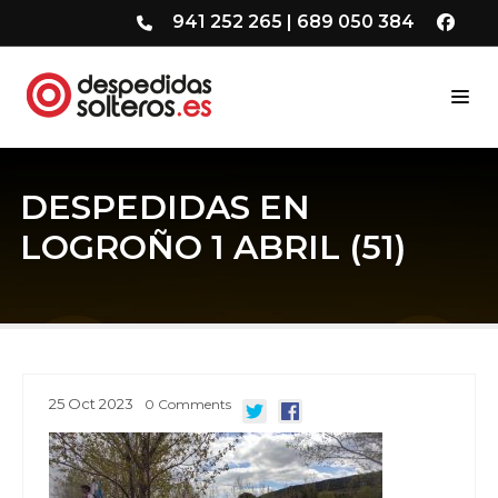
941 252 265
|
689 050 384
DESPEDIDAS EN
LOGROÑO 1 ABRIL (51)
25
Oct
2023
0
Comments