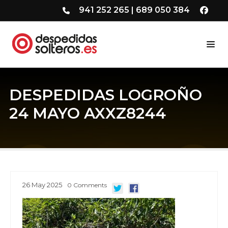
941 252 265
|
689 050 384
DESPEDIDAS LOGROÑO
24 MAYO AXXZ8244
26
May
2025
0
Comments